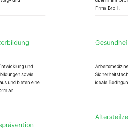
ittag- und
übernimmt Großt
Firma Brolli.
terbildung
Gesundheit
 Entwicklung und
Arbeitsmedizine
tbildungen sowie
Sicherheitsfach
us und bieten eine
ideale Bedingun
orm an.
Altersteilze
sprävention