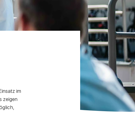
Einsatz im
s zeigen
öglich,