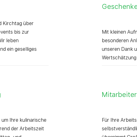
Geschenk
Kirchtag über
vents bis zur
Mit kleinen Au
Wir leben
besonderen Anl
d ein geselliges
unseren Dank u
Wertschätzung 
g
Mitarbeite
um Ihre kulinarische
Für Ihre Arbeit
end der Arbeitszeit
selbstverständl