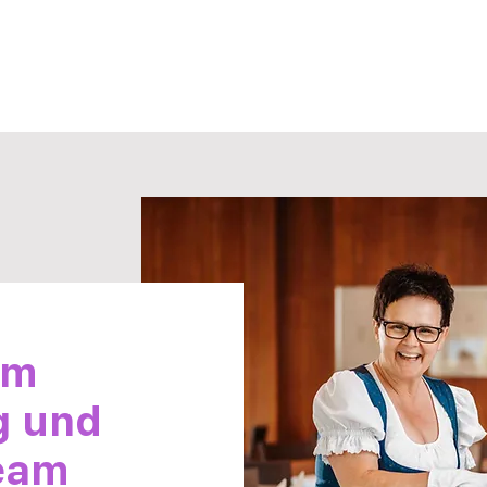
em
g und
Team