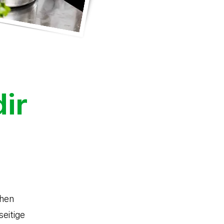
dir
chen
eitige